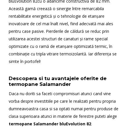
bluEvolution 82cu o adâncime constructivă de 82 mm.
Această gamă creează o sinergie între remarcabila
rentabilitate energetică şi o tehnologie de etanşare
inovatoare de cel mai înalt nivel, fiind adecvată mai ales
pentru case pasive. Pierderile de căldură se reduc prin
utilizarea acestei structuri de canaturi şi rame special
optimizate cu o ramă de etanşare optimizată termic, în
combinaţie cu tripla vitrare termoizolantă. Iar diferenţa se
simte în portofel!
Descopera si tu avantajele oferite de
termopane Salamander
Daca nu doriti sa faceti compromisuri atunci cand vine
vorba despre investitiile pe care le realizati pentru propria
dumneavoastra casa si sa optati numai pentru produse de
clasa superioara atunci in materie de ferestre puteti alege
termopane Salamander bluEvolution 82
.