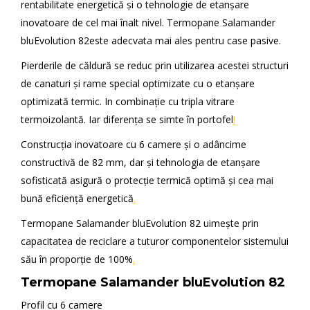
rentabilitate energetică şi o tehnologie de etanşare
inovatoare de cel mai înalt nivel. Termopane Salamander
bluEvolution 82este adecvata mai ales pentru case pasive.
Pierderile de căldură se reduc prin utilizarea acestei structuri
de canaturi şi rame special optimizate cu o etanşare
optimizată termic. In combinaţie cu tripla vitrare
termoizolantă. Iar diferenţa se simte în portofel
!
Construcţia inovatoare cu 6 camere şi o adâncime
constructivă de 82 mm, dar şi tehnologia de etanşare
sofisticată asigură o protecţie termică optimă şi cea mai
bună eficienţă energetică
.
Termopane Salamander bluEvolution 82 uimeşte prin
capacitatea de reciclare a tuturor componentelor sistemului
său în proporţie de 100%
.
Termopane Salamander bluEvolution 82
Profil cu 6 camere