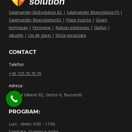
Salamander bluEvolution 82
|
Salamander Bluevolution73
|
Salamander Bluevolution92
|
Plase insecte
|
Geam
termopan
|
Feronerie
|
Rulouri exterioare
|
Glafuri
|
Jaluzele
|
Usi de garaj
|
Sticla securizata
CONTACT
Telefon:
+40 725.70.70.70
Adresa:
Drumul taberei 82, Sector 6, Bucuresti
PROGRAM:
Luni - Vineri: 9:00 - 17:00
Sambata, Duminica: inchis