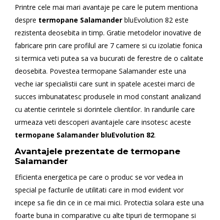
Printre cele mai mari avantaje pe care le putem mentiona
despre
termopane Salamander
bluEvolution 82 este
rezistenta deosebita in timp. Gratie metodelor inovative de
fabricare prin care profilul are 7 camere si cu izolatie fonica
si termica veti putea sa va bucurati de ferestre de o calitate
deosebita. Povestea termopane Salamander este una
veche iar specialistii care sunt in spatele acestei marci de
succes imbunatatesc produsele in mod constant analizand
cu atentie cerintele si dorintele clientilor. In randurile care
urmeaza veti descoperi avantajele care insotesc aceste
termopane Salamander bluEvolution 82
.
Avantajele prezentate de
termopane
Salamander
Eficienta energetica pe care o produc se vor vedea in
special pe facturile de utilitati care in mod evident vor
incepe sa fie din ce in ce mai mici. Protectia solara este una
foarte buna in comparative cu alte tipuri de termopane si