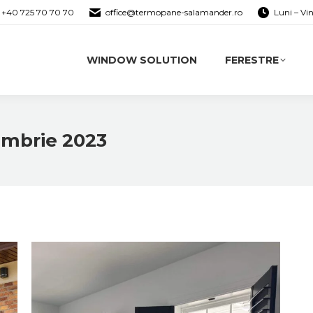
+40 725 70 70 70
office@termopane-salamander.ro
Luni – Vi
WINDOW SOLUTION
FERESTRE
mbrie 2023