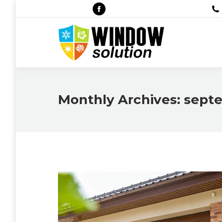
Facebook
page
opens
in
new
window
Monthly Archives:
septe