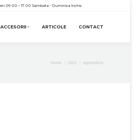
neri 09:00 – 17:00 Sambata - Duminica Inchis
ACCESORII
ARTICOLE
CONTACT
You are here:
Home
2023
septembrie