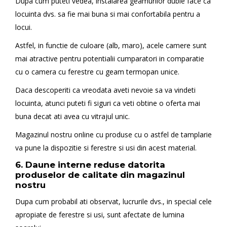
Dupa cum puteti vedea, instalarea geamurilor duble face ca
locuinta dvs. sa fie mai buna si mai confortabila pentru a
locui.
Astfel, in functie de culoare (alb, maro), acele camere sunt
mai atractive pentru potentialii cumparatori in comparatie
cu o camera cu ferestre cu geam termopan unice.
Daca descoperiti ca vreodata aveti nevoie sa va vindeti
locuinta, atunci puteti fi siguri ca veti obtine o oferta mai
buna decat ati avea cu vitrajul unic.
Magazinul nostru online cu produse cu o astfel de tamplarie
va pune la dispozitie si ferestre si usi din acest material.
6. Daune interne reduse datorita
produselor de calitate din magazinul
nostru
Dupa cum probabil ati observat, lucrurile dvs., in special cele
apropiate de ferestre si usi, sunt afectate de lumina