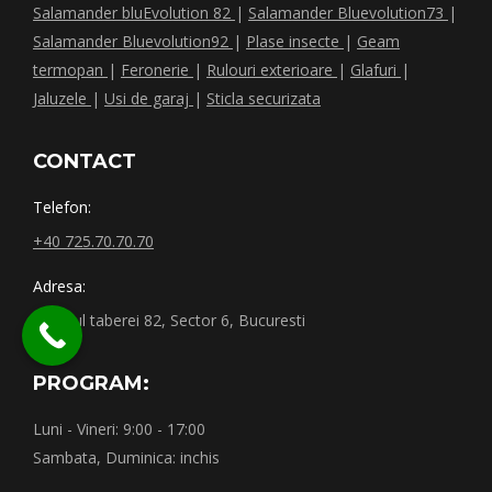
Salamander bluEvolution 82
|
Salamander Bluevolution73
|
Salamander Bluevolution92
|
Plase insecte
|
Geam
termopan
|
Feronerie
|
Rulouri exterioare
|
Glafuri
|
Jaluzele
|
Usi de garaj
|
Sticla securizata
CONTACT
Telefon:
+40 725.70.70.70
Adresa:
Drumul taberei 82, Sector 6, Bucuresti
PROGRAM:
Luni - Vineri: 9:00 - 17:00
Sambata, Duminica: inchis