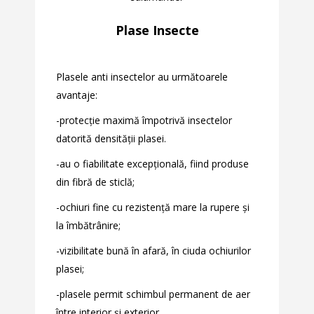
Plase Insecte
Plasele anti insectelor au următoarele
avantaje:
-protecție maximă împotrivă insectelor
datorită densității plasei.
-au o fiabilitate excepțională, fiind produse
din fibră de sticlă;
-ochiuri fine cu rezistență mare la rupere și
la îmbătrânire;
-vizibilitate bună în afară, în ciuda ochiurilor
plasei;
-plasele permit schimbul permanent de aer
între interior și exterior