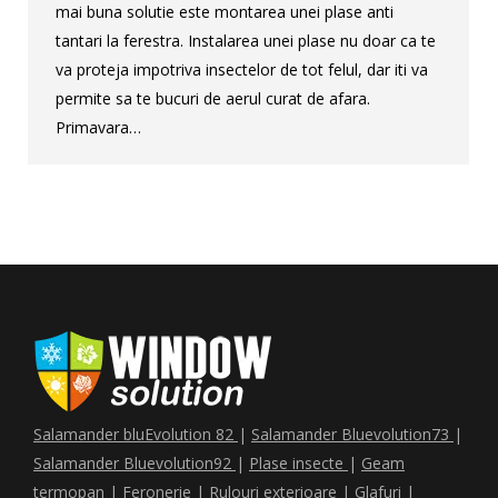
mai buna solutie este montarea unei plase anti
tantari la ferestra. Instalarea unei plase nu doar ca te
va proteja impotriva insectelor de tot felul, dar iti va
permite sa te bucuri de aerul curat de afara.
Primavara…
Salamander bluEvolution 82
|
Salamander Bluevolution73
|
Salamander Bluevolution92
|
Plase insecte
|
Geam
termopan
|
Feronerie
|
Rulouri exterioare
|
Glafuri
|