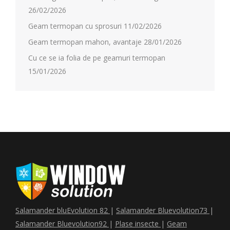
26/02/2026
Geam termopan cu sprosuri
11/02/2026
Geam termopan mahon, avantaje
28/01/2026
Cu ce se ia folia de pe geamuri termopan
15/01/2026
Salamander bluEvolution 82
|
Salamander Bluevolution73
|
Salamander Bluevolution92
|
Plase insecte
|
Geam