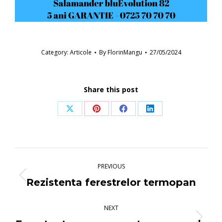
Category:
Articole
By
FlorinMangu
27/05/2024
Share this post
Share
Share
Share
Share
on
on
on
on
X
Pinterest
Facebook
LinkedIn
Post
navigation
PREVIOUS
Previous
Rezistenta ferestrelor termopan
post:
NEXT