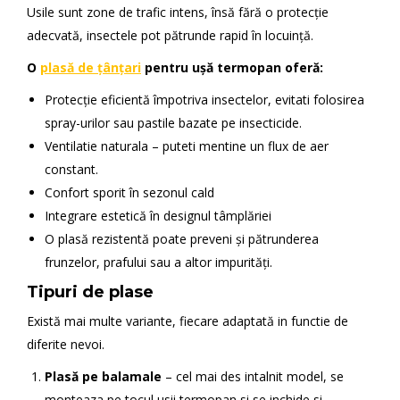
Usile sunt zone de trafic intens, însă fără o protecție
adecvată, insectele pot pătrunde rapid în locuință.
O
plasă de țânțari
pentru ușă termopan oferă:
Protecție eficientă împotriva insectelor, evitati folosirea
spray-urilor sau pastile bazate pe insecticide.
Ventilatie naturala – puteti mentine un flux de aer
constant.
Confort sporit în sezonul cald
Integrare estetică în designul tâmplăriei
O plasă rezistentă poate preveni și pătrunderea
frunzelor, prafului sau a altor impurități.
Tipuri de plase
Există mai multe variante, fiecare adaptată in functie de
diferite nevoi.
Plasă pe balamale
– cel mai des intalnit model, se
monteaza pe tocul usii termopan si se inchide si