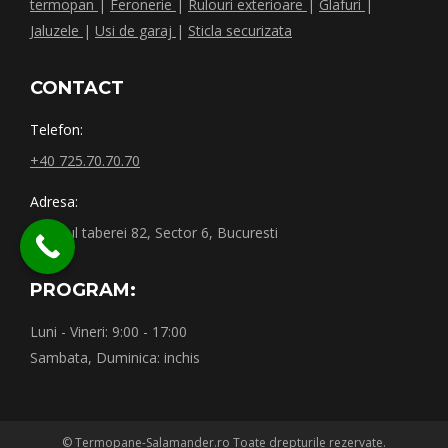
termopan
|
Feronerie
|
Rulouri exterioare
|
Glafuri
|
Jaluzele
|
Usi de garaj
|
Sticla securizata
CONTACT
Telefon:
+40 725.70.70.70
Adresa:
Drumul taberei 82, Sector 6, Bucuresti
PROGRAM:
Luni - Vineri: 9:00 - 17:00
Sambata, Duminica: inchis
© Termopane-Salamander.ro Toate drepturile rezervate.