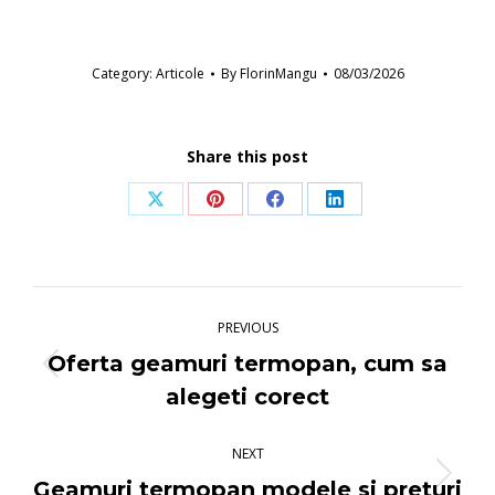
Category:
Articole
By
FlorinMangu
08/03/2026
Share this post
Share
Share
Share
Share
on
on
on
on
X
Pinterest
Facebook
LinkedIn
Post
navigation
PREVIOUS
Oferta geamuri termopan, cum sa
Previous
alegeti corect
post:
NEXT
Next
Geamuri termopan modele si preturi