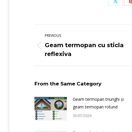
Share
on
X
Post
navigation
PREVIOUS
Geam termopan cu sticla
Previous
reflexiva
post:
From the Same Category
Geam termopan triunghi și
geam termopan rotund
05/07/2026