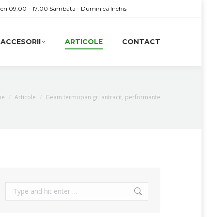
neri 09:00 – 17:00 Sambata - Duminica Inchis
ACCESORII
ARTICOLE
CONTACT
 are here:
me
Articole
Geam termopan gri antracit, performante
Search: