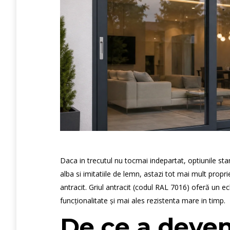
Daca in trecutul nu tocmai indepartat, optiunile s
alba si imitatiile de lemn, astazi tot mai mult propriet
antracit. Griul antracit (codul RAL 7016) oferă un ec
funcționalitate și mai ales rezistenta mare in timp.
De ce a deven