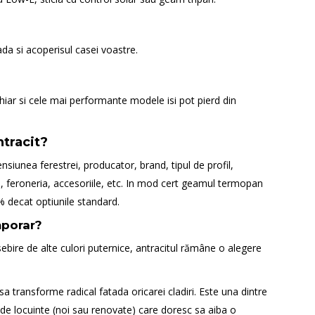
ada si acoperisul casei voastre.
iar si cele mai performante modele isi pot pierd din
tracit?
nsiunea ferestrei, producator, brand, tipul de profil,
, feroneria, accesoriile, etc. In mod cert geamul termopan
% decat optiunile standard.
mporar?
sebire de alte culori puternice, antracitul rămâne o alegere
 sa transforme radical fatada oricarei cladiri. Este una dintre
i de locuinte (noi sau renovate) care doresc sa aiba o