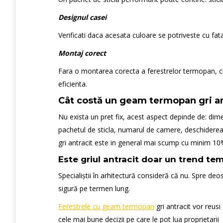
Designul casei
Verificati daca acesata culoare se potriveste cu fat
Montaj corect
Fara o montarea corecta a ferestrelor termopan, ch
eficienta.
Cât costă un geam termopan gri an
Nu exista un pret fix, acest aspect depinde de: dime
pachetul de sticla, numarul de camere, deschiderea
gri antracit este in general mai scump cu minim 10
Este griul antracit doar un trend te
Specialiștii în arhitectură consideră că nu. Spre deo
sigură pe termen lung.
Ferestrele cu geam termopan
gri antracit vor reusi
cele mai bune decizii pe care le pot lua proprietari