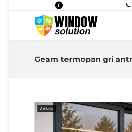
Facebook
page
opens
in
new
window
Geam termopan gri antr
Articole