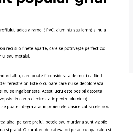
ofilului, adica a ramei ( PVC, aluminiu sau lemn) si nu a
ii reci si o finete aparte, care se potrivește perfect cu:
iul sau metalul.
dard alba, care poate fi considerata de multi ca fiind
cter ferestrelor. Este o culoare care nu se decoloreaza
 si nu se ingalbeneste. Acest lucru este posibil datorita
(vopsire in camp electrostatic pentru aluminiu).
 se poate integra atat in proiectele clasice cat si cele noi,
ea alba, pe care praful, petele sau murdaria sunt vizibile
a si praful. O curatare de cateva ori pe an cu apa calda si