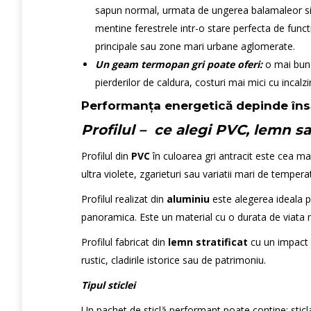
sapun normal, urmata de ungerea balamaleor si 
mentine ferestrele intr-o stare perfecta de funct
principale sau zone mari urbane aglomerate.
Un geam termopan gri poate oferi:
o mai buna
pierderilor de caldura, costuri mai mici cu incalzir
Performanța energetică depinde însă
Profilul – ce alegi PVC, lemn s
Profilul din
PVC
în culoarea gri antracit este cea mai
ultra violete, zgarieturi sau variatii mari de tempera
Profilul realizat din
aluminiu
este alegerea ideala p
panoramica. Este un material cu o durata de viata m
Profilul fabricat din
lemn stratificat
cu un impact vi
rustic, cladirile istorice sau de patrimoniu.
Tipul sticlei
Un pachet de sticlă performant poate contine: sticl