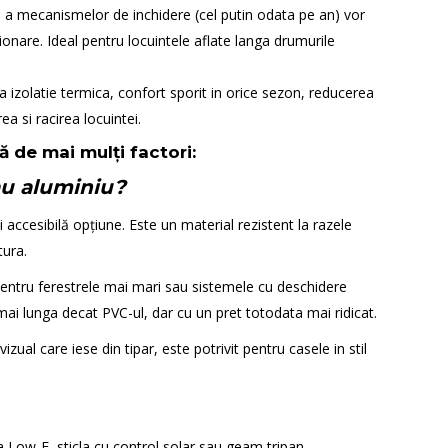
a mecanismelor de inchidere (cel putin odata pe an) vor
ionare. Ideal pentru locuintele aflate langa drumurile
 izolatie termica, confort sporit in orice sezon, reducerea
ea si racirea locuintei.
 de mai mulți factori:
au aluminiu?
 accesibilă opțiune. Este un material rezistent la razele
tura.
entru ferestrele mai mari sau sistemele cu deschidere
ai lunga decat PVC-ul, dar cu un pret totodata mai ridicat.
zual care iese din tipar, este potrivit pentru casele in stil
a Low-E, sticla cu control solar sau geam tripan.