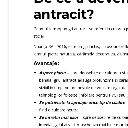
antracit?
Geamul termopan gri antracit se refera la culorea pr
sticlei.
Nuanța RAL 7016, este un gri închis, cu ușoare reflex
lemnul, piatra naturală, cărămida decorativa, alumin
Avantaje:
Aspect placut
– spre deosebire de culoarea stan
banala, griul antracit adauga profunzime si cara
vizibil in timp, nu are nevoie de vopsire regulata
tehnologiilor folosite (infoliere pentru PVC) sau 
Se potriveste la aproape orice tip de cladire
–
fiind o culoare neutra.
Se intretin mai usor
– spre deosebire de culoar
imediat, griul atracit mascheaza mai bine murdari