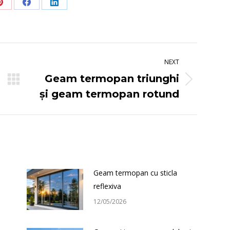
Share
Share
Share
on
on
on
Pinterest
Facebook
LinkedIn
NEXT
Geam termopan triunghi
Next
și geam termopan rotund
post:
Geam termopan cu sticla
reflexiva
12/05/2026