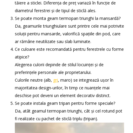
tăiere a sticlei. Diferența de preț variază în funcție de
diametrul ferestrei și de tipul de sticlă ales.
Se poate monta geam termopan triunghi la mansardă?
Da, geamurile triunghiulare sunt printre cele mai potrivite
soluții pentru mansarde, valorifică spațiile din pod, care
ar rămâne neutilizate sau slab luminate.
Ce culoare este recomandată pentru ferestrele cu forme
atipice?
Alegerea culorii depinde de stilul locuinței și de
preferințele personale ale proprietarului.
Culorile neutre (alb,
gri
, maro) se integrează ușor în
majoritatea design-urilor, în timp ce nuanțele mai
deschise pot deveni un element decorativ distinct.
Se poate instala geam tripan pentru forme speciale?
Da, atât geamul termopan triunghi, cât și cel rotund pot
fi realizate cu pachet de sticlă triplu (tripan).