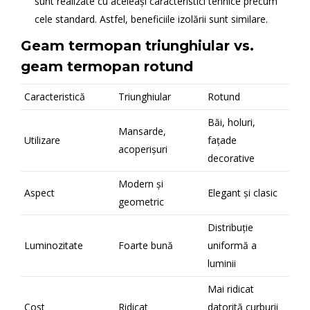
sunt realizate cu aceleași caracteristici tehnice precum
cele standard. Astfel, beneficiile izolării sunt similare.
Geam termopan triunghiular vs.
geam termopan rotund
Caracteristică
Triunghiular
Rotund
Băi, holuri,
Mansarde,
Utilizare
fațade
acoperișuri
decorative
Modern și
Aspect
Elegant și clasic
geometric
Distribuție
Luminozitate
Foarte bună
uniformă a
luminii
Mai ridicat
Cost
Ridicat
datorită curburii