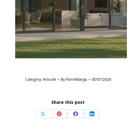
Category:
Articole
By
FlorinMangu
05/07/2026
Share this post
Share
Share
Share
Share
on
on
on
on