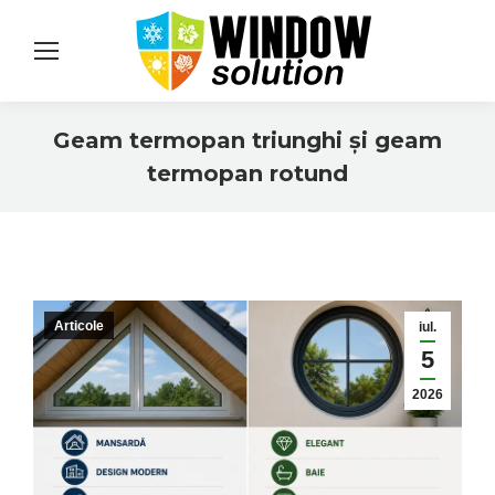
Geam termopan triunghi și geam
termopan rotund
You are here:
Articole
iul.
5
2026