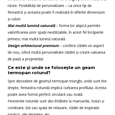
răcire. Posibilități de personalizare – ca orice tip de
fereastră și aceasta poate fi realizată în diferite dimensiuni
și culori.
Mai multă lumină naturală
– forma lor atipică permite
valorificarea unor spații neutilizabile, în acest fel încăperile
primesc mai multă lumină naturală.
Design arhitectural premium
– conferă clădirii un aspect
de nou, oferă multă personalitate clădirii și crește valoarea
de piață a proprietății.
Ce este și unde se folosește un geam
termopan rotund?
Spre deosebire de geamul termopan triunghi, unde sunt linii
drepte, fereastra rotundă implică curbarea profilului. Acesta
poate avea formă perfect circulară sau ovală.
Ferestrele rotunde sunt des întâlnite la mansarde, holuri și
coridoare, băi sau spații de relaxare, clădiri de inspirație
nautică, vile elegante, etc.