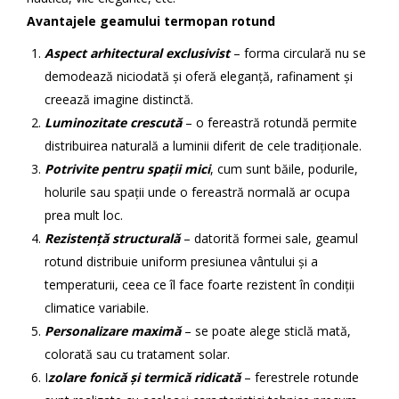
Avantajele geamului termopan rotund
Aspect arhitectural exclusivist
– forma circulară nu se
demodează niciodată și oferă eleganță, rafinament și
creează imagine distinctă.
Luminozitate crescută
– o fereastră rotundă permite
distribuirea naturală a luminii diferit de cele tradiționale.
Potrivite pentru spații mici
, cum sunt băile, podurile,
holurile sau spații unde o fereastră normală ar ocupa
prea mult loc.
Rezistență structurală
– datorită formei sale, geamul
rotund distribuie uniform presiunea vântului și a
temperaturii, ceea ce îl face foarte rezistent în condiții
climatice variabile.
Personalizare maximă
– se poate alege sticlă mată,
colorată sau cu tratament solar.
I
zolare fonică și termică ridicată
– ferestrele rotunde