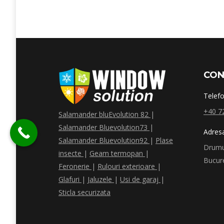
CON
Telefo
+40 7
Salamander bluEvolution 82
|
Salamander Bluevolution73
|
Adres
Salamander Bluevolution92
|
Plase
Drumul
insecte
|
Geam termopan
|
Bucure
Feronerie
|
Rulouri exterioare
|
Glafuri
|
Jaluzele
|
Usi de garaj
|
Sticla securizata