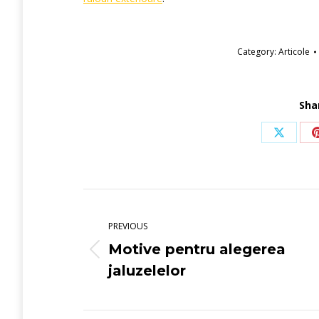
Category:
Articole
Sha
Share
on
X
Post
navigation
PREVIOUS
Motive pentru alegerea
Previous
jaluzelelor
post: