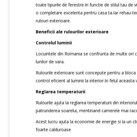
toate tipurile de ferestre.In functie de stilul tau de v
o completare excelenta pentru casa ta.Iar rehau-te
rulouri exterioare.
Beneficii ale rulourilor exterioare
Controlul luminii
Locuintele din Romania se confrunta de multe ori cu
lunilor de vara.
Rulourile exterioare sunt concepute pentru a bloca
control eficient al luminii la interior.In felul aceas
Reglarea temperaturii
Rulourile ajuta la reglarea temperaturii din interioru
patrunderea soarelui, mentinand camerele mai racoro
Acest lucru ajuta la economie de energie si la un cli
foarte calduroase