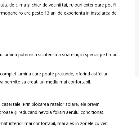
iata, de clima și chiar de vecinii tai, rulouri exterioare pot fi
rmopane.ro are peste 13 ani de experienta in instalarea de
 lumina puternica si intensa a soarelui, in special pe timpul
 complet lumina care poate pratunde, oferind astfel un
ta va permite sa creati un mediu mai confortabil.
l casei tale. Prin blocarea razelor solare, ele previn
ase și reducand nevoia folisiri aerului conditionat.
mat interior mai confortabil, mai ales in zonele cu veri