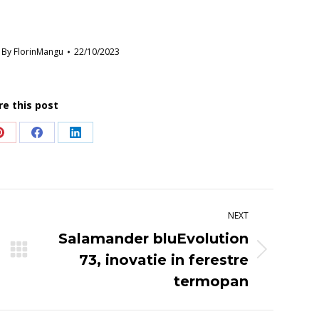
By
FlorinMangu
22/10/2023
re this post
Share
Share
Share
on
on
on
Pinterest
Facebook
LinkedIn
NEXT
Salamander bluEvolution
Next
73, inovatie in ferestre
post:
termopan