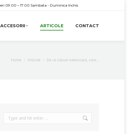
neri 09:00 – 17:00 Sambata - Duminica Inchis
ACCESORII
ARTICOLE
CONTACT
You are here:
Home
Articole
De ce rulouri exterioare, care…
Search: