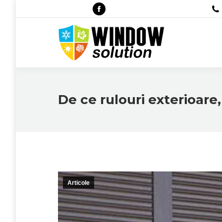
Facebook
page
opens
in
new
window
De ce rulouri exterioare,
Articole