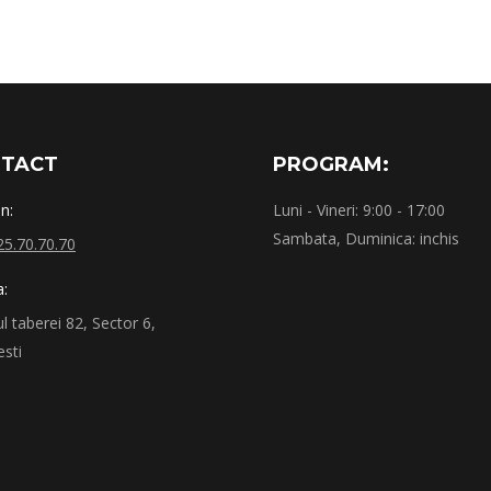
TACT
PROGRAM:
n:
Luni - Vineri: 9:00 - 17:00
Sambata, Duminica: inchis
25.70.70.70
a:
 taberei 82, Sector 6,
sti