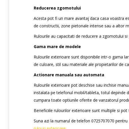
Reducerea zgomotului
Acesta pot fi un mare avantaj daca casa voastra es
de constructii, zone pietonale intense sau a altor
Rulourile au capacitati de reducere a zgomotului si po
Gama mare de modele
Rulourile exterioare sunt disponibile intr-o gama la
de culoare, stil sau materiale ale propietarilor de ca
Actionare manuala sau automata
Rulourile exterioare pot deschise sau inchise manual
instalata pe telefonul mobil/tableta, totul depinde de
cumpara toate optiunile oferite de vanzatorul prod
Beneficiile rulourilor exterioare sunt multiple si pot
Suna azi la numarul de telefon 0725707070 pentru a 
rulouri exterioare
.