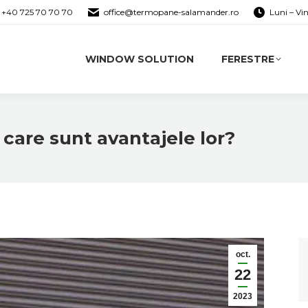
+40 725 70 70 70
office@termopane-salamander.ro
Luni – Vi
WINDOW SOLUTION
FERESTRE
 care sunt avantajele lor?
oct.
22
2023