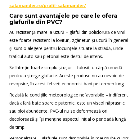
salamander.ro/profil-salamander/
Care sunt avantajele pe care le ofera
glafurile din PVC?
Au rezistență mare la uzură – glaful din policlorură de vinil
este foarte rezistent la lovituri, zgârieturi și uzură în general
și sunt o alegere pentru locuințele situate la stradă, unde
traficul auto sau pietonal este destul de intens.
Se întrețin foarte simplu și ușor – folosiți o cârpă umedă
pentru a șterge glafurile. Aceste produse nu au nevoie de
revopsire, în acest fel veți economisi bani pe termen lung.
Rezistă la condițiile meteorologice nefavorabile – indiferent
dacă afară bate soarele puternic, este un viscol năprasnic
sau ploi abundente, PVC-ul nu se deformează ori
decolorează și își menține aspectul inițial o perioadă lungă
de timp.
Personalizare – glafurile sunt disponibile în mai multe culori: