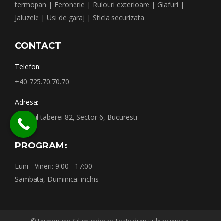
termopan
|
Feronerie
|
Rulouri exterioare
|
Glafuri
|
Jaluzele
|
Usi de garaj
|
Sticla securizata
CONTACT
Telefon:
+40 725.70.70.70
Adresa:
Drumul taberei 82, Sector 6, Bucuresti
PROGRAM:
Luni - Vineri: 9:00 - 17:00
Sambata, Duminica: inchis
© Termopane-Salamander.ro Toate drepturile rezervate.