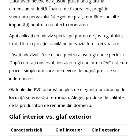
Dacă aveți nevoie de ajustări puteți tăia glaful la
dimensiunea dorită. Înainte de fixarea lor, pregătiți
suprafața pervazului (ștergeți de praf, murdărie sau alte
impurități) pentru a nu afecta montarea.
Apoi aplicați un adeziv special pe partea de jos a glafului și
fixați-l într-o poziție stabilă pe pervazul ferestrei voastre.
Lăsați adezivul să se usuce pentru a avea glafurile perfecte.
După cum ați observat, instalarea glafurilor din PVC este un
proces simplu dar care are nevoie de puțină precizie și
îndemânare.
Glafurile din PVC adaugă un plus de eleganță oricărui tip de
locuință și fereastră termopan. Alegeți produse de calitate
de la producători de renume din domeniu.
Glaf interior vs. glaf exterior
Caracteristică
Glaf interior
Glaf exterior