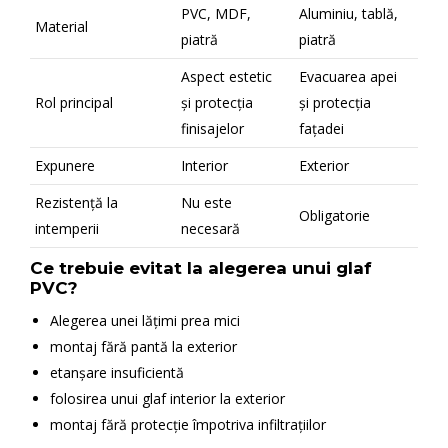
PVC, MDF,
Aluminiu, tablă,
Material
piatră
piatră
Aspect estetic
Evacuarea apei
Rol principal
și protecția
și protecția
finisajelor
fațadei
Expunere
Interior
Exterior
Rezistență la
Nu este
Obligatorie
intemperii
necesară
Ce trebuie evitat la alegerea unui glaf
PVC?
Alegerea unei lățimi prea mici
montaj fără pantă la exterior
etanșare insuficientă
folosirea unui glaf interior la exterior
montaj fără protecție împotriva infiltrațiilor