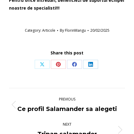
Pentru orice întrebări, beneficiezi de suportul echipei
noastre de specialisti!!!
Category:
Articole
By
FlorinMangu
20/02/2025
Share this post
Share
Share
Share
Share
on
on
on
on
X
Pinterest
Facebook
LinkedIn
Post
navigation
PREVIOUS
Previous
Ce profil Salamander sa alegeti
post:
NEXT
Next