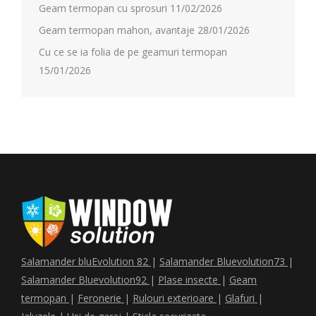
Geam termopan cu sprosuri
11/02/2026
Geam termopan mahon, avantaje
28/01/2026
Cu ce se ia folia de pe geamuri termopan
15/01/2026
Salamander bluEvolution 82
|
Salamander Bluevolution73
|
Salamander Bluevolution92
|
Plase insecte
|
Geam
termopan
|
Feronerie
|
Rulouri exterioare
|
Glafuri
|