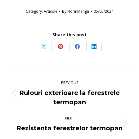
Category:
Articole
By
FlorinMangu
05/05/2024
Share this post
Share
Share
Share
Share
on
on
on
on
X
Pinterest
Facebook
LinkedIn
Post
navigation
PREVIOUS
Rulouri exterioare la ferestrele
Previous
termopan
post:
NEXT
Next
Rezistenta ferestrelor termopan
post: