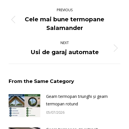
Post
navigation
PREVIOUS
Cele mai bune termopane
Previous
Salamander
post:
NEXT
Next
Usi de garaj automate
post:
From the Same Category
Geam termopan triunghi și geam
termopan rotund
05/07/2026