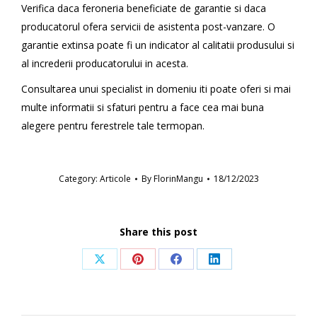
Verifica daca feroneria beneficiate de garantie si daca
producatorul ofera servicii de asistenta post-vanzare. O
garantie extinsa poate fi un indicator al calitatii produsului si
al increderii producatorului in acesta.
Consultarea unui specialist in domeniu iti poate oferi si mai
multe informatii si sfaturi pentru a face cea mai buna
alegere pentru ferestrele tale termopan.
Category:
Articole
By
FlorinMangu
18/12/2023
Share this post
Share
Share
Share
Share
on
on
on
on
X
Pinterest
Facebook
LinkedIn