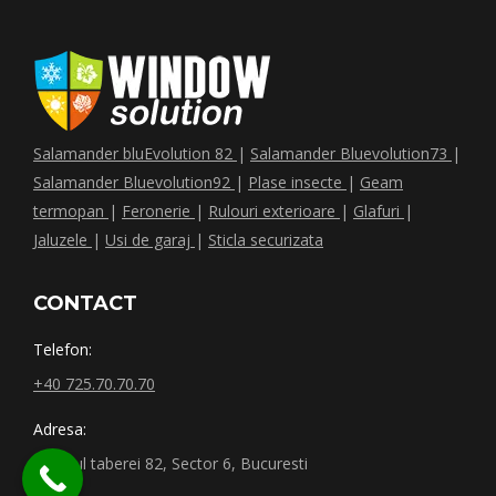
Salamander bluEvolution 82
|
Salamander Bluevolution73
|
Salamander Bluevolution92
|
Plase insecte
|
Geam
termopan
|
Feronerie
|
Rulouri exterioare
|
Glafuri
|
Jaluzele
|
Usi de garaj
|
Sticla securizata
CONTACT
Telefon:
+40 725.70.70.70
Adresa:
Drumul taberei 82, Sector 6, Bucuresti