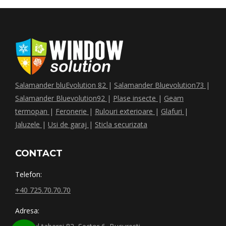
Salamander bluEvolution 82
|
Salamander Bluevolution73
|
Salamander Bluevolution92
|
Plase insecte
|
Geam
termopan
|
Feronerie
|
Rulouri exterioare
|
Glafuri
|
Jaluzele
|
Usi de garaj
|
Sticla securizata
CONTACT
Telefon:
+40 725.70.70.70
Adresa: