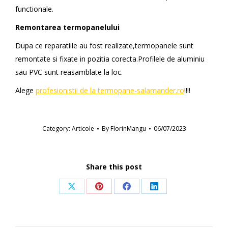
functionale.
Remontarea termopanelului
Dupa ce reparatiile au fost realizate,termopanele sunt
remontate si fixate in pozitia corecta.Profilele de aluminiu
sau PVC sunt reasamblate la loc.
Alege
profesionistii de la termopane-salamander.ro
!!!!
Category:
Articole
By
FlorinMangu
06/07/2023
Share this post
Share
Share
Share
Share
on
on
on
on
X
Pinterest
Facebook
LinkedIn