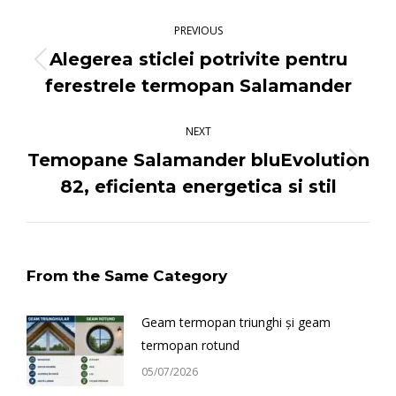
Post
navigation
PREVIOUS
Alegerea sticlei potrivite pentru
Previous
ferestrele termopan Salamander
post:
NEXT
Temopane Salamander bluEvolution
Next
82, eficienta energetica si stil
post:
From the Same Category
Geam termopan triunghi și geam
termopan rotund
05/07/2026